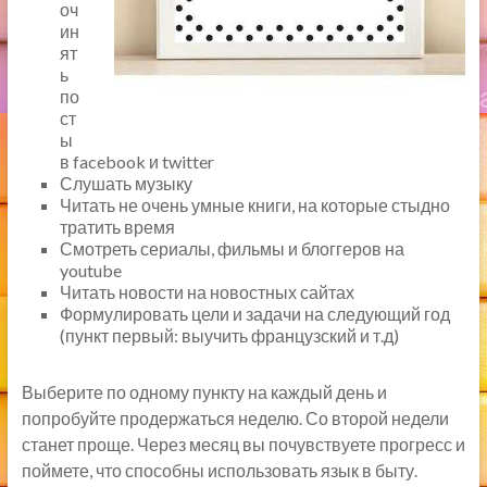
оч
ин
ят
ь
по
ст
ы
в facebook и twitter
Слушать музыку
Читать не очень умные книги, на которые стыдно
тратить время
Смотреть сериалы, фильмы и блоггеров на
youtube
Читать новости на новостных сайтах
Формулировать цели и задачи на следующий год
(пункт первый: выучить французский и т.д)
Выберите по одному пункту на каждый день и
попробуйте продержаться неделю. Со второй недели
станет проще. Через месяц вы почувствуете прогресс и
поймете, что способны использовать язык в быту.