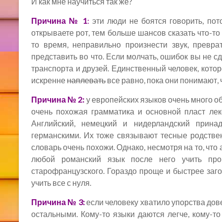
И как мне научиться так же?
Причина № 1
:
эти люди не боятся говорить, по
открываете рот, тем больше шансов сказать что-то 
то время, неправильно произнести звук, превра
представить во что. Если молчать, ошибок вы не сд
транспорта и друзей. Единственный человек, кото
искренне
наплевать
все равно, пока они понимают, ч
Причина № 2:
у европейских языков очень много об
очень похожая грамматика и основной пласт лек
Английский, немецкий и нидерландский прина
германскими. Их тоже связывают тесные родствен
словарь очень похожи. Однако, несмотря на то, что
любой романский язык после него учить про
старофранцузского. Гораздо проще и быстрее заго
учить все с нуля.
Причина № 3:
если человеку хватило упорства довес
остальными. Кому-то языки даются легче, кому-то