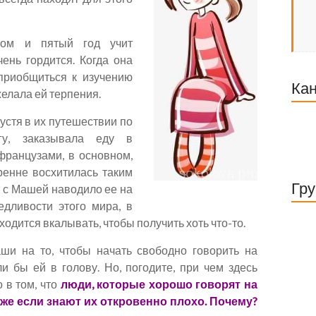
том и пятый год учит
ень гордится. Когда она
приобщиться к изучению
Кан
елала ей терпения.
устя в их путешествии по
гу, заказывала еду в
французами, в основном,
ренне восхитилась таким
Гру
 с Машей наводило ее на
дливости этого мира, в
иходится вкалывать, чтобы получить хоть что-то.
ши на то, чтобы начать свободно говорить на
 бы ей в голову. Но, погодите, при чем здесь
 в том, что
люди, которые хорошо говорят на
аже если знают их откровенно плохо. Почему?