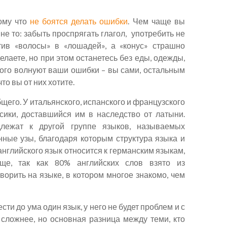
тому что
не боятся делать ошибки
. Чем чаще вы
не то: забыть проспрягать глагол, употребить не
тив «волосы» в «лошадей», а «конус» страшно
елаете, но при этом останетесь без еды, одежды,
рого волнуют ваши ошибки – вы сами, остальным
то вы от них хотите.
щего. У итальянского, испанского и французского
сики, доставшийся им в наследство от латыни.
длежат к другой группе языков, называемых
ные узы, благодаря которым структура языка и
 английского язык относится к германским языкам,
ще, так как 80% английских слов взято из
ворить на языке, в котором многое знакомо, чем
ти до ума один язык, у него не будет проблем и с
 сложнее, но основная разница между теми, кто