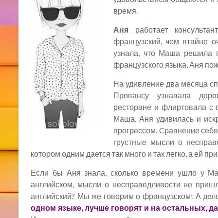
время.
Аня
работает консультан
французский, чем втайне оч
узнала, что Маша решила 
французского языка, Аня пож
На удивление два месяца сп
Провансу узнавала доро
ресторане и флиртовала с 
Маша. Аня удивилась и иск
прогрессом. Cравнение себя
грустные мысли о несправе
котором одним дается так много и так легко, а ей пр
Если бы Аня знала, сколько времени ушло у Ма
английском, мысли о несправедливости не пришли
английский? Мы же говорим о французском! А дело
одном языке, лучше говорят и на остальных, д