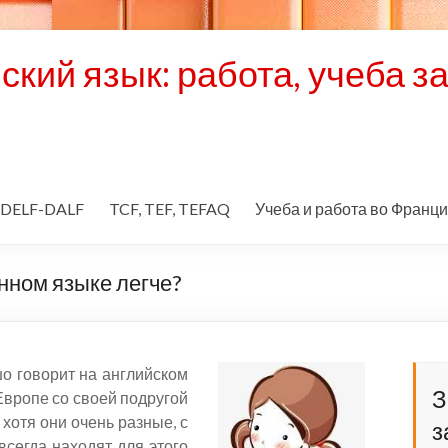
кий язык: работа, учеба з
DELF-DALF
TCF, TEF, TEFAQ
Учеба и работа во Франц
нном языке легче?
о говорит на английском
З
Европе со своей подругой
 хотя они очень разные, с
з
сегда находят для этого