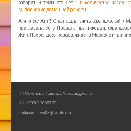
говорит, и теми, кто нет, –
в количестве часов, 
выполнение домашней работы
.
А что же Аня?
Она пошла учить французский к Ма
пригласила ее в Прованс практиковать французс
Жан-Пьера, шеф-повара, живет в Марселе и планиру
ИП Соколова Надежда Александровна
ИНН 505012008776
nadia.sokolova88@yandex.ru