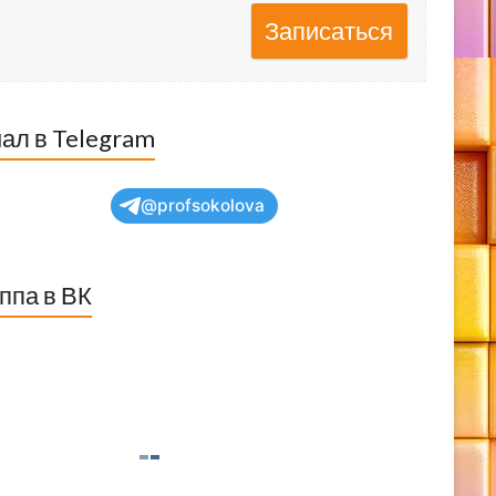
Записаться
ал в Telegram
@profsokolova
ппа в ВК