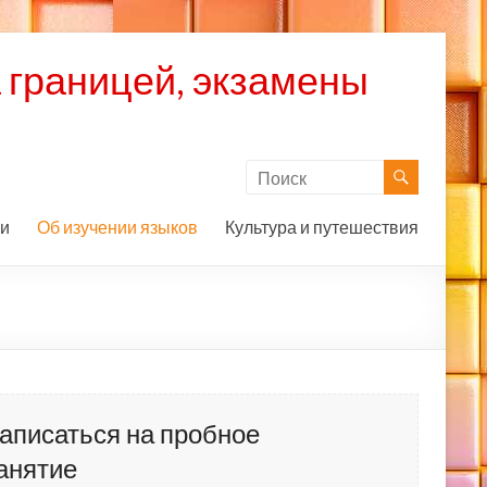
а границей, экзамены
ии
Об изучении языков
Культура и путешествия
аписаться на пробное
анятие