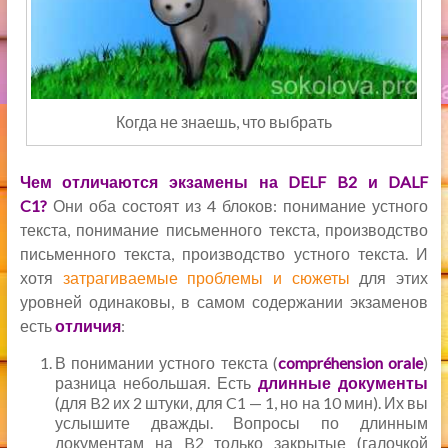
Когда не знаешь, что выбрать
Чем отличаются экзамены на DELF B2 и DALF
C1?
Они оба состоят из 4 блоков: понимание устного
текста, понимание письменного текста, производство
письменного текста, производство устного текста. И
хотя
затрагиваемые проблемы и сюжеты
для этих
уровней одинаковы, в самом содержании экзаменов
есть
отличия
:
В понимании устного текста (
compréhension orale
)
разница небольшая. Есть
длинные документы
(для B2 их 2 штуки, для C1 — 1, но на 10 мин). Их вы
услышите дважды. Вопросы по длинным
документам на B2 только закрытые (галочкой