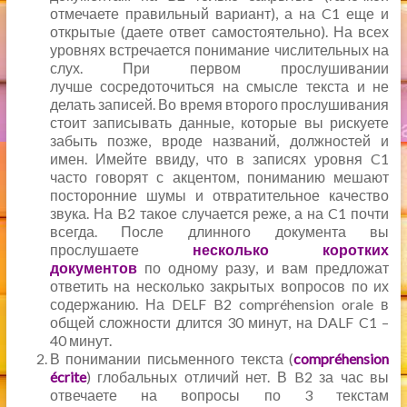
отмечаете правильный вариант), а на C1 еще и
открытые (даете ответ самостоятельно). На всех
уровнях встречается понимание числительных на
слух. При первом прослушивании
лучше сосредоточиться на смысле текста и не
делать записей. Во время второго прослушивания
стоит записывать данные, которые вы рискуете
забыть позже, вроде названий, должностей и
имен. Имейте ввиду, что в записях уровня C1
часто говорят с акцентом, пониманию мешают
посторонние шумы и отвратительное качество
звука. На B2 такое случается реже, а на C1 почти
всегда. После длинного документа вы
прослушаете
несколько коротких
документов
по одному разу, и вам предложат
ответить на несколько закрытых вопросов по их
содержанию. На DELF B2 compréhension orale в
общей сложности длится 30 минут, на DALF C1 –
40 минут.
В понимании письменного текста (
compréhension
écrite
) глобальных отличий нет. В B2 за час вы
отвечаете на вопросы по 3 текстам