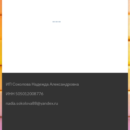
ИП Соколова Надежда Александровна
ИНН 505012008776
nadia.sokolova88@yandex.ru