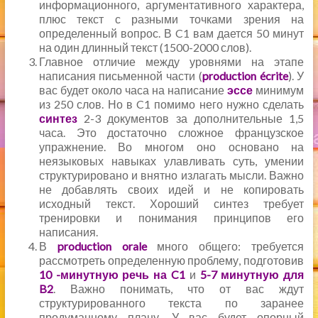
информационного, аргументативного характера,
плюс текст с разными точками зрения на
определенный вопрос. В C1 вам дается 50 минут
на один длинный текст (1500-2000 слов).
Главное отличие между уровнями на этапе
написания письменной части (
production écrite
). У
вас будет около часа на написание
эссе
минимум
из 250 слов. Но в C1 помимо него нужно сделать
синтез
2-3 документов за дополнительные 1,5
часа. Это достаточно сложное французское
упражнение. Во многом оно основано на
неязыковых навыках улавливать суть, умении
структурировано и внятно излагать мысли. Важно
не добавлять своих идей и не копировать
исходный текст. Хороший синтез требует
тренировки и понимания принципов его
написания.
В
production orale
много общего: требуется
рассмотреть определенную проблему, подготовив
10 -минутную речь на C1
и
5-7 минутную для
B2
. Важно понимать, что от вас ждут
структурированного текста по заранее
продуманному плану. У вас будет опорный